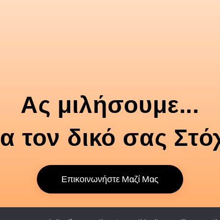
s on your website, you have to create an api key and insert 
Ας μιλήσουμε...
ια τον δικό σας Στό
Επικοινωνήστε Μαζί Μας