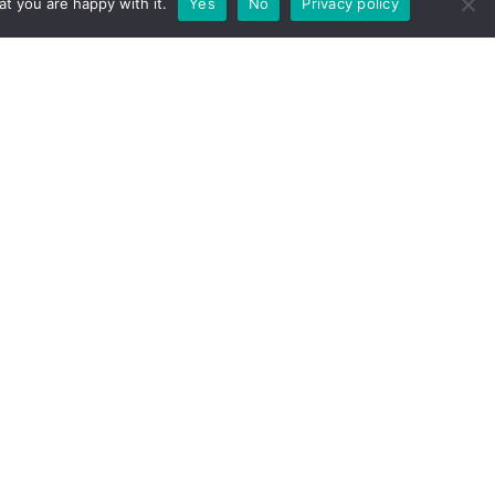
t you are happy with it.
Yes
No
Privacy policy