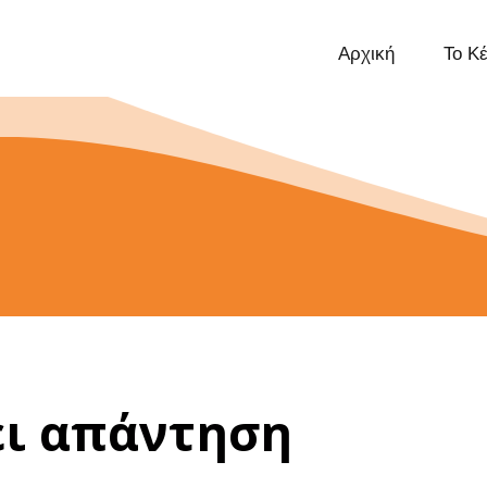
Αρχική
Το Κ
ει απάντηση